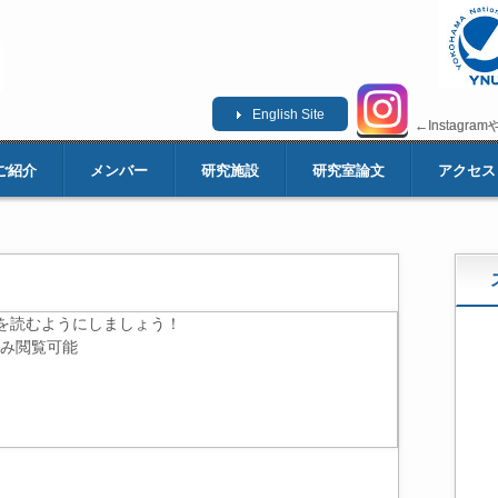
English Site
←Instag
←Instag
ご紹介
メンバー
研究施設
研究室論文
アクセス
を読むようにしましょう！
のみ閲覧可能